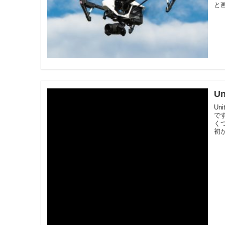
と画
U
U
で
く
初