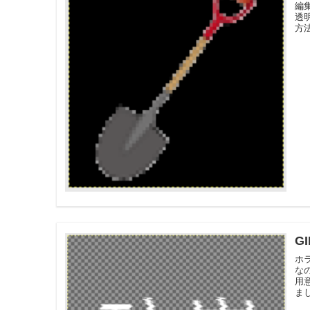
編
透
方
G
ホ
な
用
ま