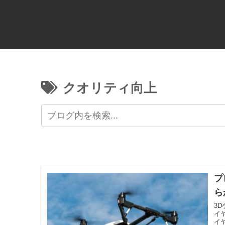
クオリティ向上
プ
ら
3
イ
イ