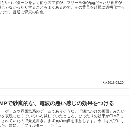
集というパターンをよく使うのですが、フリー画像がjpgだったり背景が
明じゃなかったりすることもよくあるので、その背景を綺麗に透明化する
法です。普通に背景の白色...
2018.03.20
IMPで砂嵐的な、電波の悪い感じの効果をつける
ラーゲームや雰囲気系のゲームでありそうな、「壊れかけの画面」みたい
のを表現したくていろいろ試していたところ、ぴったりの効果がGIMPに
意されていたので覚え書き。まず元の画像を用意します。今回は文字にし
した。次に、「フィルター」 >「...