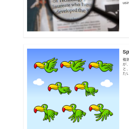
usi
S
複雑
が
と、
たい