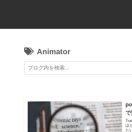
Animator
p
で
Tr
ほ
た