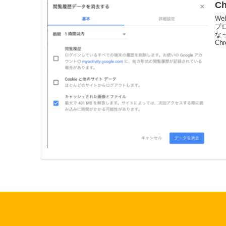
C
W
プ
な
Ch