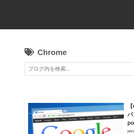
Chrome
【C
パス
p
j