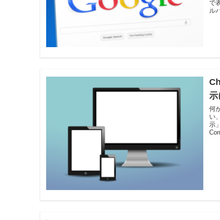
で表
ルパス
C
示
何
い
示
Co