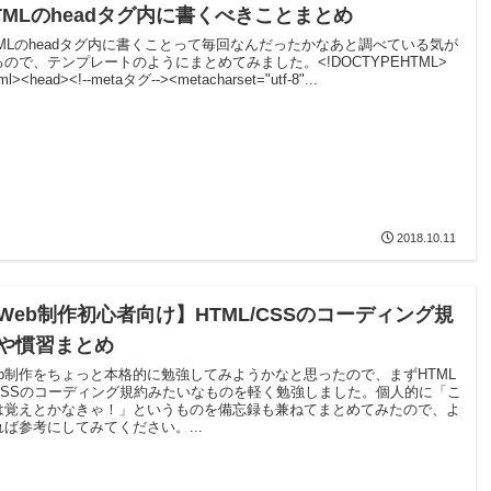
TMLのheadタグ内に書くべきことまとめ
TMLのheadタグ内に書くことって毎回なんだったかなあと調べている気が
るので、テンプレートのようにまとめてみました。<!DOCTYPEHTML>
ml><head><!--metaタグ--><metacharset="utf-8"...
2018.10.11
Web制作初心者向け】HTML/CSSのコーディング規
や慣習まとめ
eb制作をちょっと本格的に勉強してみようかなと思ったので、まずHTML
CSSのコーディング規約みたいなものを軽く勉強しました。個人的に「こ
は覚えとかなきゃ！」というものを備忘録も兼ねてまとめてみたので、よ
れば参考にしてみてください。...