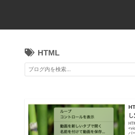
HTML
H
し
H
<v
バー