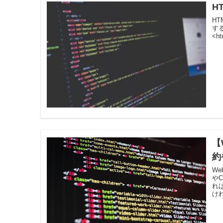
H
H
す
<ht
【
約
W
や
れ
け