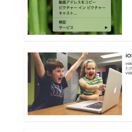
i
v
た
vi