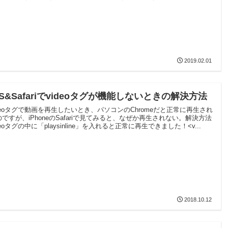
2019.02.01
OS&Safariでvideoタグが機能しないときの解決方法
ideoタグで動画を再生したいとき、パソコンのChromeだと正常に再生され
のですが、iPhoneのSafariで見てみると、なぜか再生されない。解決方法
deoタグの中に「playsinline」を入れると正常に再生できました！<v...
2018.10.12