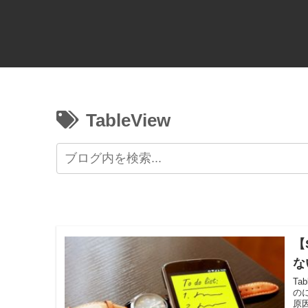
TableView
【
な
Ta
の
原