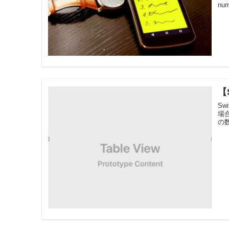
num
【
Sw
場
の数