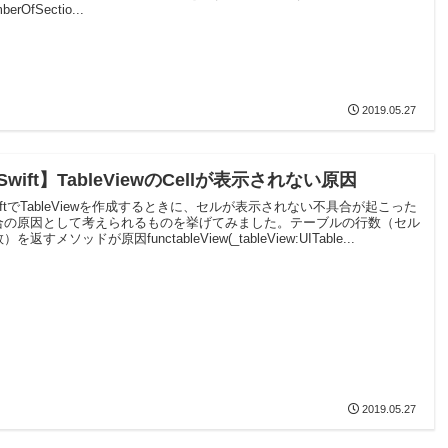
berOfSectio...
2019.05.27
Swift】TableViewのCellが表示されない原因
iftでTableViewを作成するときに、セルが表示されない不具合が起こった
合の原因として考えられるものを挙げてみました。テーブルの行数（セル
）を返すメソッドが原因functableView(_tableView:UITable...
2019.05.27