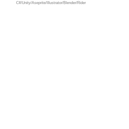
C#/Unity/Aseprite/Illustrator/Blender/Rider