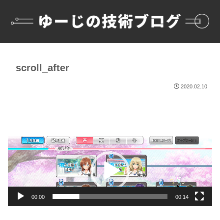
scroll_after
2020.02.10
動
画
プ
レ
ー
00:00
00:14
ヤ