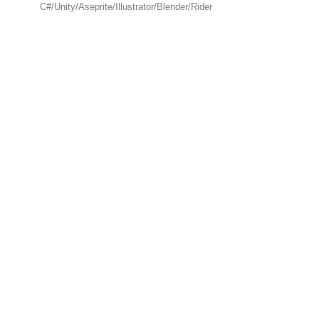
C#/Unity/Aseprite/Illustrator/Blender/Rider