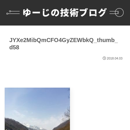
JYXe2MibQmCFO4GyZEWbkQ_thumb_
d58
2018.04.03