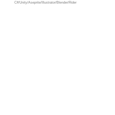
C#/Unity/Aseprite/Illustrator/Blender/Rider