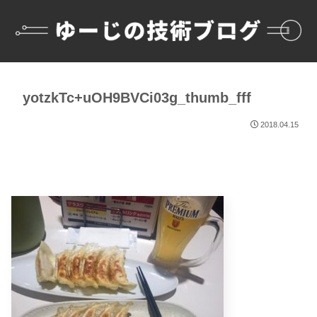
yotzkTc+uOH9BVCi03g_thumb_fff
2018.04.15