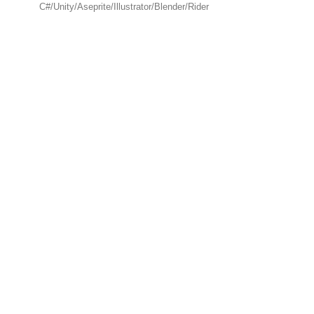
C#/Unity/Aseprite/Illustrator/Blender/Rider