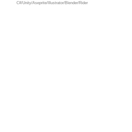
C#/Unity/Aseprite/Illustrator/Blender/Rider