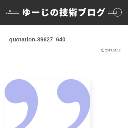
quotation-39627_640
2019.01.12