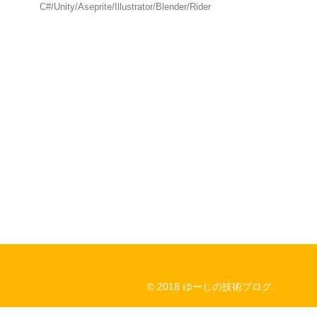
C#/Unity/Aseprite/Illustrator/Blender/Rider
© 2018 ゆーじの技術ブログ.