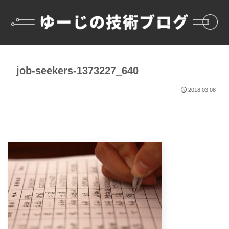
job-seekers-1373227_640
2018.03.08