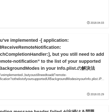
2018.04.03
u’ve implemented -[ application:
dReceiveRemoteNotification:
tchCompletionHandler:], but you still need to add
emote-notification” to the list of your supported
BackgroundModes in your Info.plist.の解決法
'veimplemented-,butyoustillneedtoadd"remote-
ification"tothelistofyoursupportedUIBackgroundModesinyourInfo.plist.iP...
2018.03.29
ending message header failed.が出続ける問題