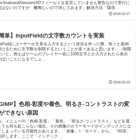
aticfinalserialVersionUIDフィールドを宣言していません警告なので実行に
題はないのですが、鬱陶しいので消してみます。解決方法「環境...
2018.03.27
簡単】InputFieldの文字数カウントを実装
nputFieldにユーザーが文章を入力するという状況を作った際、色々と面倒
避けるために文字数を制限するということが多々あると思います。（制限
ないと、例えばゲームのプレイヤー名に1000文字とか入力されたら表示
やばいことになるでしょ...
2018.03.23
GIMP】色相-彩度や着色、明るさ-コントラストの変
ができない原因
色」メニューの「色相-彩度」「着色」「明るさ-コントラスト」などを選
しても何も起こらない場合。その画像のカラーモードがインデックスにな
てしまっている可能性があります。「画像」>「モード」から、「RGB」
選択します。ここで「インデック...