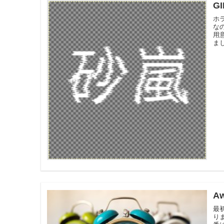
G
ホ
な
用
ま
Aw
最初
りま