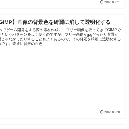
2018.03.21
GIMP】画像の背景色を綺麗に消して透明化する
nityでゲーム開発をする際の素材作成に、フリー画像を取ってきてGIMPで
集というパターンをよく使うのですが、フリー画像がjpgだったり背景が
明じゃなかったりすることもよくあるので、その背景を綺麗に透明化する
法です。普通に背景の白色...
2018.03.20