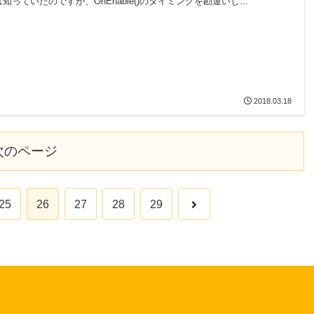
知っていたのですが、OnEnable()のタイミングを勘違いし...
2018.03.18
次のページ
次
25
26
27
28
29
へ