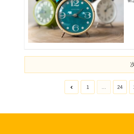
番は
前
1
…
24
へ