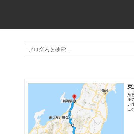
東
旅
車
い
この