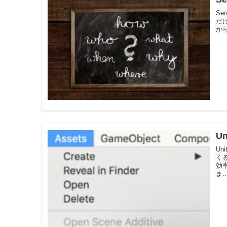
Se
だ
から
U
Un
く
効
ま..