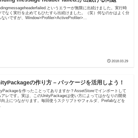
ndingmessageheaderfailed.というエラーが無限に出続けました。実行時
けでなく実行を止めてもひたすら出続けました。（笑）何なのかはよく分
ないですが、Window>Profiler>ActiveProfiler>...
2018.03.29
nityPackageの作り方 – パッケージを活用しよう！
ityPackageを作ったことってありますか？AssetStoreでインポートして
るアレです。実は、このUnityPackageは使い方によってはかなりの開発
率向上につながります。毎回使うスクリプトやフォルダ、Prefabなどを
.