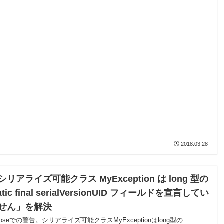
2018.03.28
シリアライズ可能クラス MyException は long 型の
atic final serialVersionUID フィールドを宣言してい
せん」を解決
lipseでの警告。シリアライズ可能クラスMyExceptionはlong型の