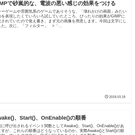
IMPで砂嵐的な、電波の悪い感じの効果をつける
ラーゲームや雰囲気系のゲームでありそうな、「壊れかけの画面」みたい
のを表現したくていろいろ試していたところ、ぴったりの効果がGIMPに
意されていたので覚え書き。まず元の画像を用意します。今回は文字にし
した。次に、「フィルター」 >「...
2018.03.18
ake()、Start()、OnEnable()の順番
に呼び出されるイベント関数としてAwake()、Start()、OnEnable()があ
すが、これらの順番はどうなっているのか。実際Awake()とStart()の順