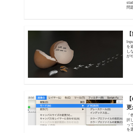
st
問
【
I
を
し
が
【
更
「
択
っ
を