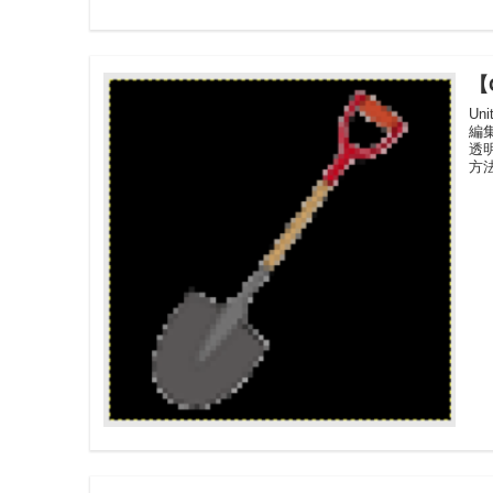
【
U
編
透
方