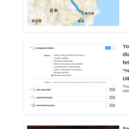
Yo
di
fe
“r
UI
You
not
S