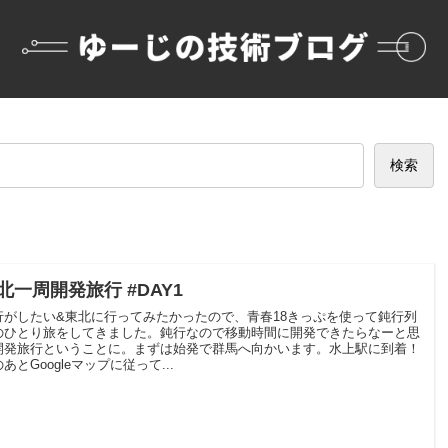
検索
北一周開発旅行 #DAY1
行がしたい&東北に行ってみたかったので、青春18きっぷを使って鈍行列
のひとり旅をしてきました。鈍行なので移動時間に開発できたらなーと思
開発旅行ということに。まずは始発で群馬へ向かいます。水上駅に到着！
あとGoogleマップに従って...