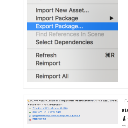
「
st
ま
ec