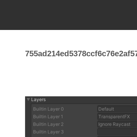
755ad214ed5378ccf6c76e2af5