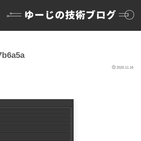
7b6a5a
2020.11.16