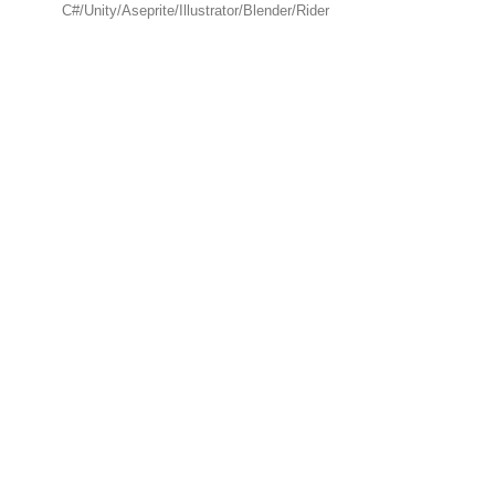
C#/Unity/Aseprite/Illustrator/Blender/Rider