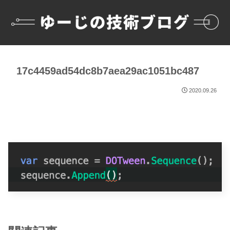
17c4459ad54dc8b7aea29ac1051bc487
2020.09.26