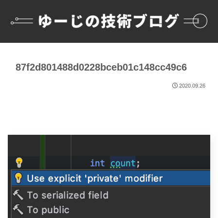
87f2d801488d0228bceb01c148cc49c6
2020.09.26