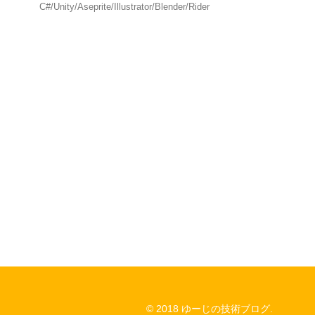
C#/Unity/Aseprite/Illustrator/Blender/Rider
© 2018 ゆーじの技術ブログ.