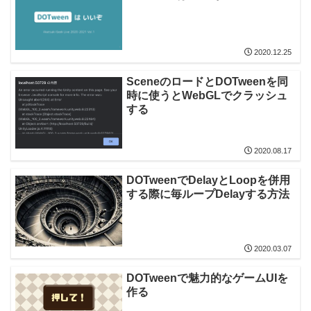
2020.12.25
SceneのロードとDOTweenを同
時に使うとWebGLでクラッシュ
する
2020.08.17
DOTweenでDelayとLoopを併用
する際に毎ループDelayする方法
2020.03.07
DOTweenで魅力的なゲームUIを
作る