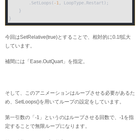
        .SetLoops(
-1
, LoopType.Restart);

    }

}
今回は
SetRelative(true)
とすることで、相対的に0.1f拡大
しています。
補間には
「Ease.OutQuart」
を指定。
そして、このアニメーションはループさせる必要があるた
め、
SetLoops()
を用いてループの設定をしています。
第一引数の「-1」というのは
ループさせる回数
で、
-1を指
定することで無限ループ
になります。