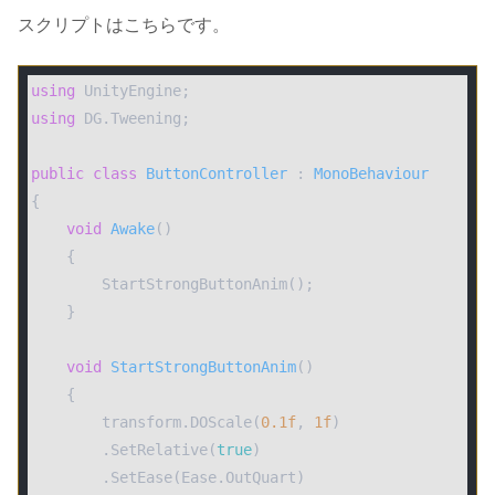
スクリプトはこちらです。
using
using
 DG.Tweening;

public
class
ButtonController
 : 
MonoBehaviour
{

void
Awake
(
)
    {

        StartStrongButtonAnim();

    }

void
StartStrongButtonAnim
(
)
    {

        transform.DOScale(
0.1f
, 
1f
)

        .SetRelative(
true
)

        .SetEase(Ease.OutQuart)
