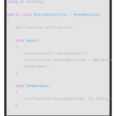
using
 DG.Tweening;

public
class
ButtonController
 : 
MonoBehaviour
{

    RectTransform rectTransform;

void
Awake
(
)
    {

        rectTransform = GetComponent();

        rectTransform.anchoredPosition = 
new
 Vector3
        ShowWindow();

    }

void
ShowWindow
(
)
    {

        rectTransform.DOLocalMoveY(
0f
, 
1f
).SetEase(E
    }

}