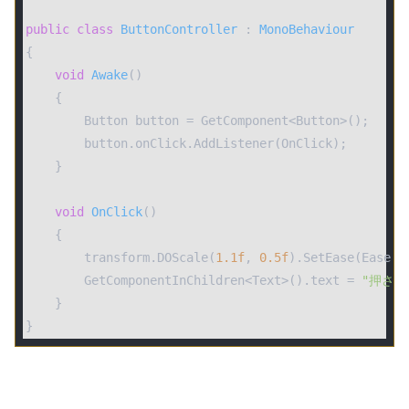
public
class
ButtonController
 : 
MonoBehaviour
{

void
Awake
(
)
    {

        Button button = GetComponent<Button>();

        button.onClick.AddListener(OnClick);

    }

void
OnClick
(
)
    {

        transform.DOScale(
1.1f
, 
0.5f
).SetEase(Ease.Ou
        GetComponentInChildren<Text>().text = 
"押され
    }

}