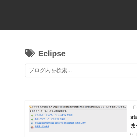
Eclipse
「
st
ま
ec