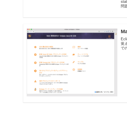
st
問
M
Ec
覚え
での