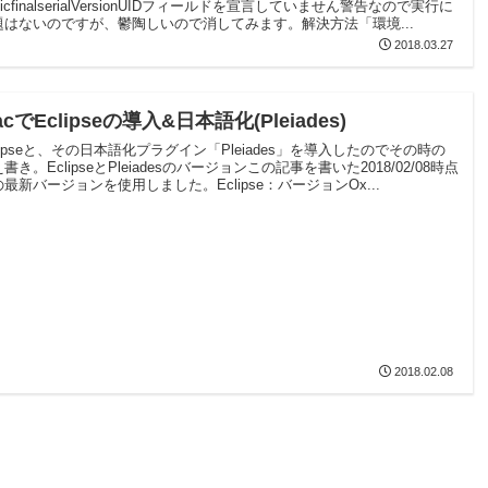
aticfinalserialVersionUIDフィールドを宣言していません警告なので実行に
題はないのですが、鬱陶しいので消してみます。解決方法「環境...
2018.03.27
acでEclipseの導入&日本語化(Pleiades)
lipseと、その日本語化プラグイン「Pleiades」を導入したのでその時の
書き。EclipseとPleiadesのバージョンこの記事を書いた2018/02/08時点
最新バージョンを使用しました。Eclipse：バージョンOx...
2018.02.08