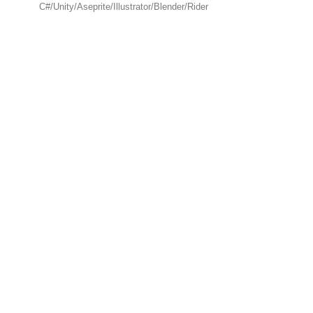
C#/Unity/Aseprite/Illustrator/Blender/Rider