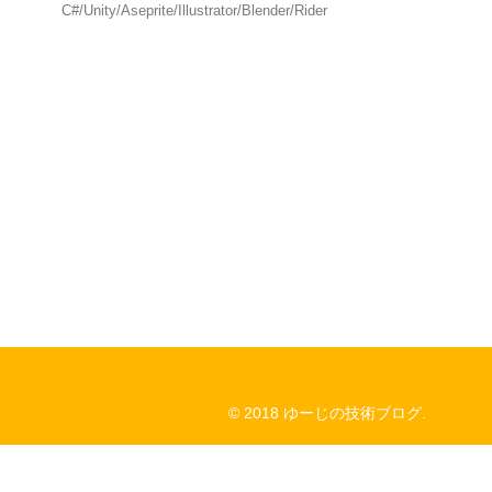
C#/Unity/Aseprite/Illustrator/Blender/Rider
© 2018 ゆーじの技術ブログ.