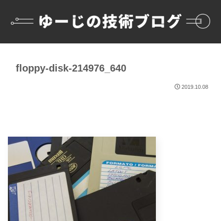
floppy-disk-214976_640
2019.10.08