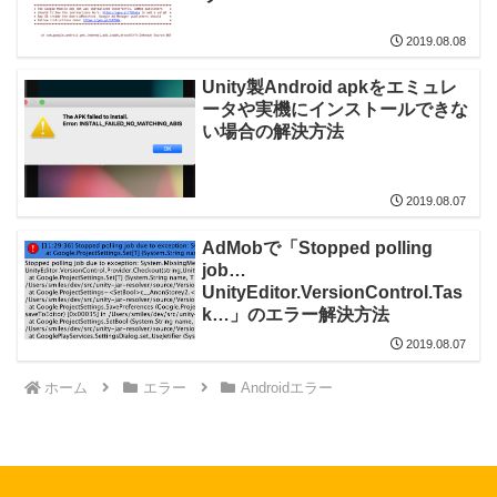
2019.08.08
Unity製Android apkをエミュレ
ータや実機にインストールできな
い場合の解決方法
2019.08.07
AdMobで「Stopped polling
job…
UnityEditor.VersionControl.Tas
k…」のエラー解決方法
2019.08.07
ホーム
エラー
Androidエラー