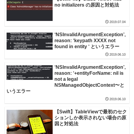
no initializers の原因と対処法
2019.07.04
‘NSInvalidArgumentException’,
reason: ‘keypath XXXX not
found in entity
‘ というエラー
2019.06.10
‘NSInvalidArgumentException’,
reason: ‘+entityForName: nil is
not a legal
NSManagedObjectContext〜と
いうエラー
2019.06.10
【Swift】TableViewで最初のセク
ションしか表示されない場合の原
因と対処法