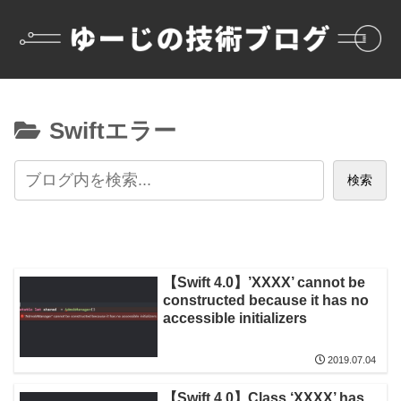
Swiftエラー
検索
【Swift 4.0】’XXXX’ cannot be
constructed because it has no
accessible initializers
2019.07.04
【Swift 4.0】Class ‘XXXX’ has