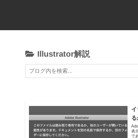
Illustrator解説
イ
る
Ad
表
で