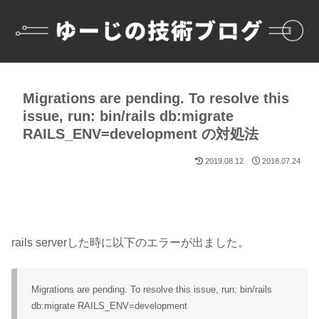
Migrations are pending. To resolve this
issue, run: bin/rails db:migrate
RAILS_ENV=development の対処法
2019.08.12
2018.07.24
rails serverした時に以下のエラーが出ました。
Migrations are pending. To resolve this issue, run: bin/rails
db:migrate RAILS_ENV=development