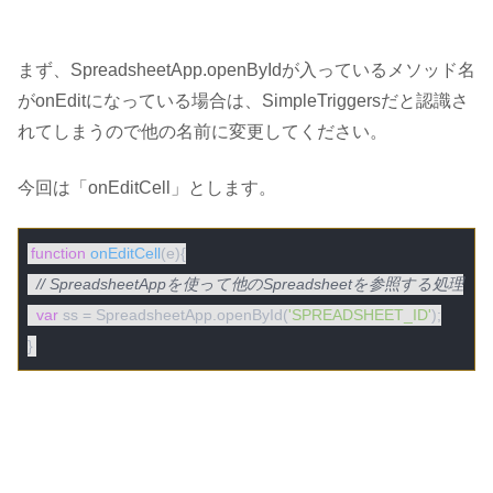
まず、SpreadsheetApp.openByIdが入っているメソッド名
がonEditになっている場合は、SimpleTriggersだと認識さ
れてしまうので他の名前に変更してください。
今回は
「onEditCell」
とします。
function
onEditCell
(
e
)
{

// SpreadsheetAppを使って他のSpreadsheetを参照する処理
var
 ss = SpreadsheetApp.openById(
'SPREADSHEET_ID'
);
