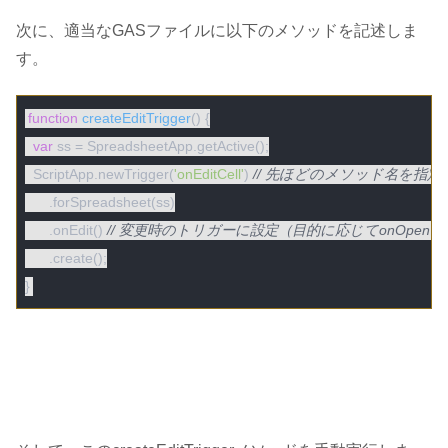
次に、適当なGASファイルに以下のメソッドを記述しま
す。
function
createEditTrigger
(
) 
{

var
 ss = SpreadsheetApp.getActive();

  ScriptApp.newTrigger(
'onEditCell'
) 
// 先ほどのメソッド名を指定
      .forSpreadsheet(ss)

      .onEdit() 
// 変更時のトリガーに設定（目的に応じてonOpen
      .create();
