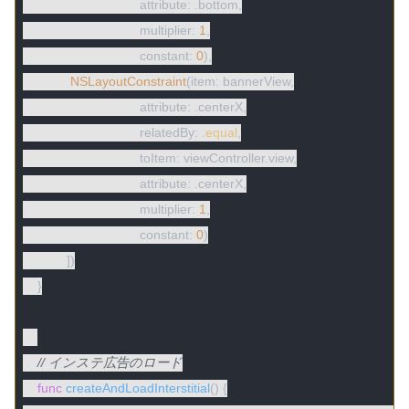
                                attribute: .bottom,

                                multiplier: 
1
,

                                constant: 
0
),

NSLayoutConstraint
(item: bannerView,

                                attribute: .centerX,

                                relatedBy: .
equal
,

                                toItem: viewController.view,

                                attribute: .centerX,

                                multiplier: 
1
,

                                constant: 
0
)

            ])

    }

// インステ広告のロード
func
createAndLoadInterstitial
()
 {
