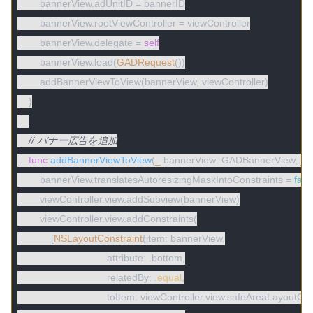
        bannerView.adUnitID = bannerID

        bannerView.rootViewController = viewController

        bannerView.delegate = 
self
        bannerView.load(
GADRequest
())

        addBannerViewToView(bannerView, viewController)

    }

// バナー広告を追加
func
addBannerViewToView
(
_
 bannerView: GADBannerView, 
_
 
        bannerView.translatesAutoresizingMaskIntoConstraints = 
fals
        viewController.view.addSubview(bannerView)

        viewController.view.addConstraints(

            [
NSLayoutConstraint
(item: bannerView,

                                attribute: .bottom,

                                relatedBy: .
equal
,

                                toItem: viewController.view.safeAreaLayoutGui