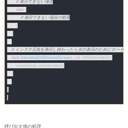
// 表示できない場合
else
 {

// 表示できない場合の処理
        }

    }

// インステ広告を表示し終わったら次の表示のためにロード
func
interstitialDidDismissScreen
(
_
 ad: GADInterstitial)
 {

        createAndLoadInterstitial()

    }

}

呼び出す側の処理