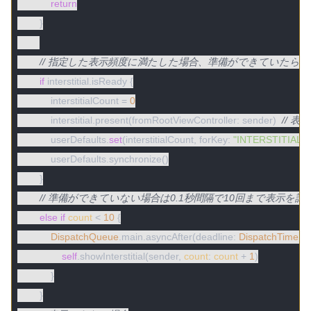
return
        }

// 指定した表示頻度に満たした場合、準備ができていたら表
if
 interstitial.isReady {

            interstitialCount = 
0
            interstitial.present(fromRootViewController: sender)  
// 表示
            userDefaults.
set
(interstitialCount, forKey: 
"INTERSTITIAL
            userDefaults.synchronize()

        }

// 準備ができていない場合は0.1秒間隔で10回まで表示を試
else
if
count
 < 
10
 {

DispatchQueue
.main.asyncAfter(deadline: 
DispatchTime
.n
self
.showInterstitial(sender, 
count
: 
count
 + 
1
)

            }

        }
