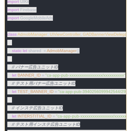
import
import
import
 GoogleMobileAds

class
AdmobManager
: 
UIViewController
, 
GADBannerViewDelegate
static
let
 shared  = 
AdmobManager
()

// バナー広告ユニットID
let
BANNER_ID
 = 
"ca-app-pub-xxxxxxxxxxxxxxxx/xxxxxxxxxx"
// テスト用バナー広告ユニットID
let
TEST_BANNER_ID
 = 
"ca-app-pub-3940256099942544/2934
// インステ広告ユニットID
let
INTERSTITIAL_ID
 = 
"ca-app-pub-xxxxxxxxxxxxxxxx/xxxxxxxx
// テスト用インステ広告ユニットID