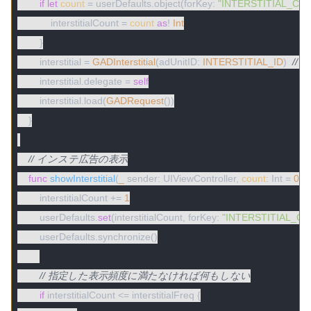
if
let
count
 = userDefaults.object(forKey: 
"INTERSTITIAL_CO
            interstitialCount = 
count
as
! 
Int
        }

        interstitial = 
GADInterstitial
(adUnitID: 
INTERSTITIAL_ID
)  
//
        interstitial.delegate = 
self
        interstitial.load(
GADRequest
())

    }

// インステ広告の表示
func
showInterstitial
(
_
 sender: UIViewController, 
count
: Int = 
0
)
 {

        interstitialCount += 
1
        userDefaults.
set
(interstitialCount, forKey: 
"INTERSTITIAL_C
        userDefaults.synchronize()

// 指定した表示頻度に満たなければ何もしない
if
 interstitialCount <= interstitialFreq {
