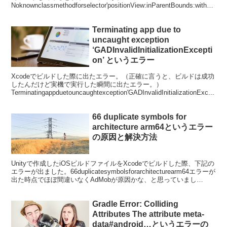
Noknownclassmethodforselector'positionView:inParentBounds:withAd
Po...
Terminating app due to
uncaught exception
‘GADInvalidInitializationExcepti
on’ というエラー
Xcodeでビルドした際に出たエラー。（正確に言うと、ビルドは成功
したんだけど実機で実行した瞬間に出たエラー。）
Terminatingappduetouncaughtexception'GADInvalidInitializationExc...
66 duplicate symbols for
architecture arm64というエラー
の原因と解決方法
Unityで作成したiOSビルドファイルをXcodeでビルドした際、下記の
エラーが出ました。66duplicatesymbolsforarchitecturearm64エラーが
出た時点でほぼ間違いなくAdMobが原因かな、と思っていまし
た。...
Gradle Error: Colliding
Attributes The attribute meta-
data#android…というエラーの