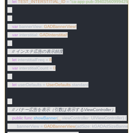
let
TEST_INTERSTITIAL_ID
 = 
"ca-app-pub-3940256099942544
var
 bannerView: 
GADBannerView!
var
 interstitial: 
GADInterstitial!
// インステ広告の表示頻度
let
 interstitialFreq = 
8
var
 interstitialCount = 
0
let
 userDefaults = 
UserDefaults
.standard

// バナー広告を表示（引数は表示するViewController）
public
func
showBanner
(
_
 viewController: UIViewController)
 {

        bannerView = 
GADBannerView
(adSize: kGADAdSizeBanner)
