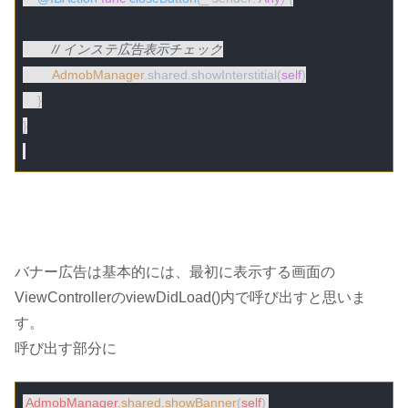
// インステ広告表示チェック
AdmobManager
.shared.showInterstitial(
self
)

    }

}

バナー広告は基本的には、最初に表示する画面の
ViewControllerのviewDidLoad()内で呼び出すと思いま
す。
呼び出す部分に
AdmobManager
.shared
.showBanner
(
self