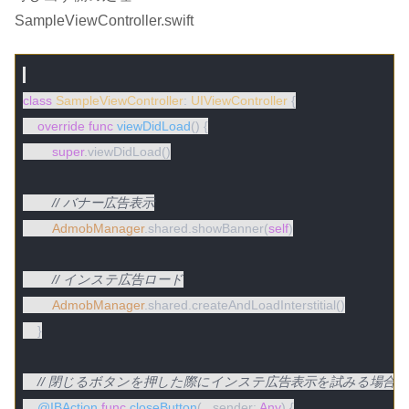
SampleViewController.swift
class
SampleViewController
: 
UIViewController
{

override
func
viewDidLoad
()
 {

super
.viewDidLoad()

// バナー広告表示
AdmobManager
.shared.showBanner(
self
)

// インステ広告ロード
AdmobManager
.shared.createAndLoadInterstitial()

    }

// 閉じるボタンを押した際にインステ広告表示を試みる場合
@IBAction
func
closeButton
(
_
 sender: 
Any
)
 {
