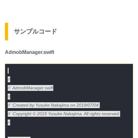
サンプルコード
AdmobManager.swift
//
//  AdmobManager.swift
//
//  Created by Yusuke Nakajima on 2019/07/04.
//  Copyright © 2019 Yusuke Nakajima. All rights reserved.
//