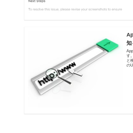
A
知
A
す
と検
のU