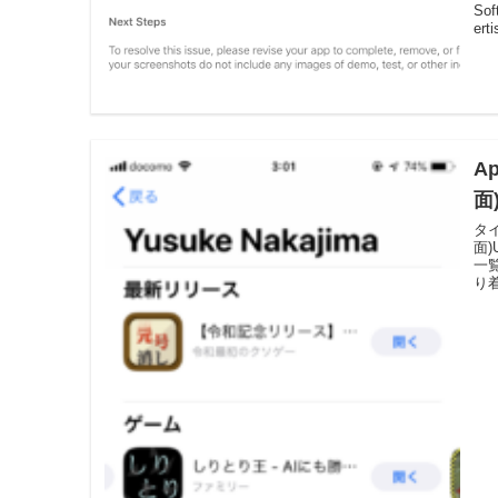
Sof
erti
A
面
タ
面
一
り着