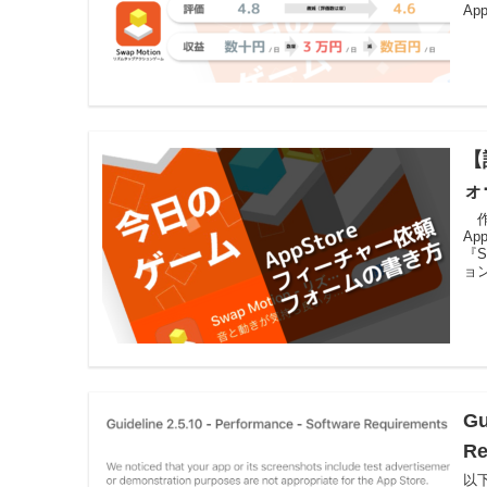
App
【
ォ
作
A
『
ョ
Gu
R
以下