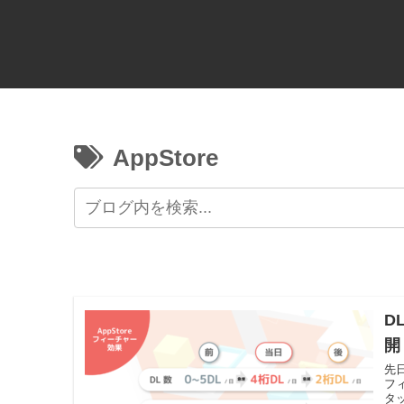
AppStore
D
開
先
フ
タ