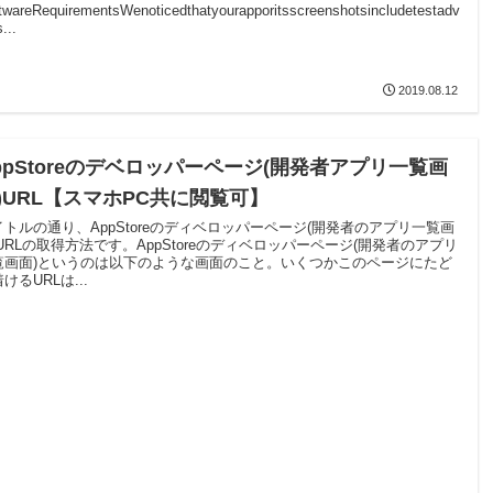
twareRequirementsWenoticedthatyourapporitsscreenshotsincludetestadv
s...
2019.08.12
ppStoreのデベロッパーページ(開発者アプリ一覧画
)URL【スマホPC共に閲覧可】
イトルの通り、AppStoreのディベロッパーページ(開発者のアプリ一覧画
)URLの取得方法です。AppStoreのディベロッパーページ(開発者のアプリ
覧画面)というのは以下のような画面のこと。いくつかこのページにたど
けるURLは...