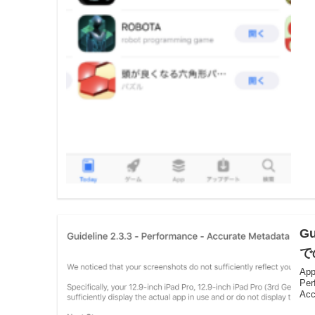
Gu
で
Ap
Per
Acc