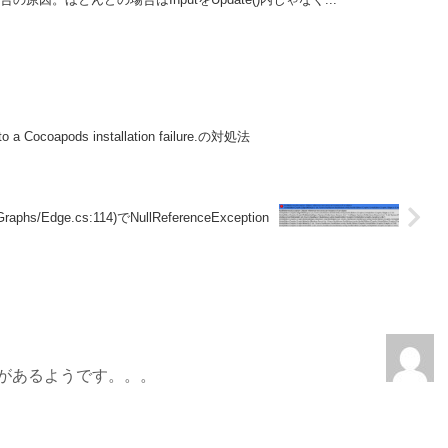
e to a Cocoapods installation failure.の対処法
r.Graphs/Edge.cs:114)でNullReferenceException
題があるようです。。。