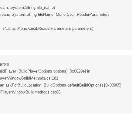
eam, System.String file_name)
tream, System.String fileName, Mono.Cecil.ReaderParameters
 fileName, Mono.Cecil.ReaderParameters parameters)
rrors
ldPlayer (BuildPlayerOptions options) [0x0020e] in
dPlayerWindowBuildMethods.cs:181
an askForBuildLocation, BuildOptions defaultBuildOptions) [0x00065]
uildPlayerWindowBuildMethods.cs:88