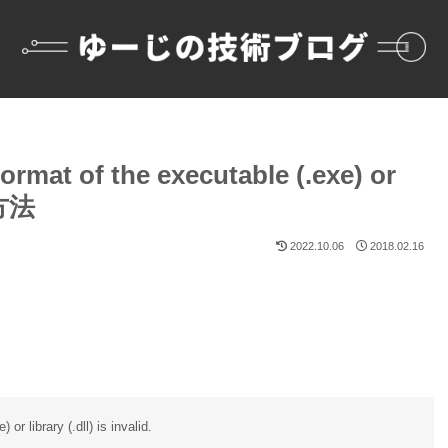
mat of the executable (.exe) or
決方法
2022.10.06
2018.02.16
 library (.dll) is invalid.