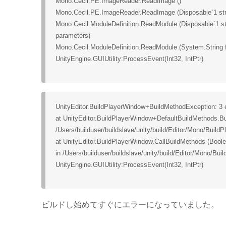
Mono.Cecil.PE.ImageReader.ReadImage ()
Mono.Cecil.PE.ImageReader.ReadImage (Disposable`1 str
Mono.Cecil.ModuleDefinition.ReadModule (Disposable`1 s
parameters)
Mono.Cecil.ModuleDefinition.ReadModule (System.String
UnityEngine.GUIUtility:ProcessEvent(Int32, IntPtr)
UnityEditor.BuildPlayerWindow+BuildMethodException: 3 e
at UnityEditor.BuildPlayerWindow+DefaultBuildMethods.Bui
/Users/builduser/buildslave/unity/build/Editor/Mono/Buil
at UnityEditor.BuildPlayerWindow.CallBuildMethods (Boole
in /Users/builduser/buildslave/unity/build/Editor/Mono/B
UnityEngine.GUIUtility:ProcessEvent(Int32, IntPtr)
ビルドし始めてすぐにエラーになっていました。