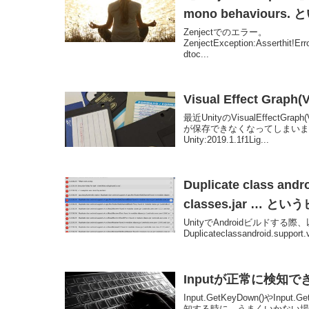
mono behaviours
Zenjectでのエラー。
ZenjectException:Asserthit!Erro
dtoc...
Visual Effect G
最近UnityのVisualEffec
が保存できなくなってしまい
Unity:2019.1.1f1Lig...
Duplicate class andr
classes.jar … 
UnityでAndroidビルド
Duplicateclassandroid.support.
Inputが正常に検知
Input.GetKeyDown()やInp
知する時に、うまくいかない場合の原