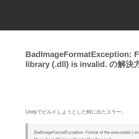
BadImageFormatException: For
library (.dll) is invalid. の解
Unityでビルドしようとした時に出たエラー。
BadImageFormatException: Format of the executable (.exe) or