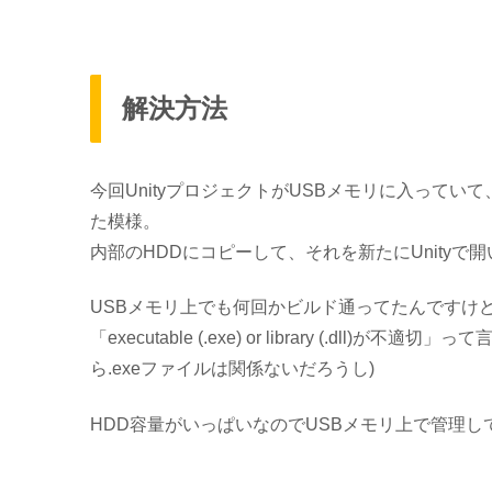
解決方法
今回UnityプロジェクトがUSBメモリに入ってい
た模様。
内部のHDDにコピーして、それを新たにUnity
USBメモリ上でも何回かビルド通ってたんですけ
「executable (.exe) or library (.dl
ら.exeファイルは関係ないだろうし)
HDD容量がいっぱいなのでUSBメモリ上で管理