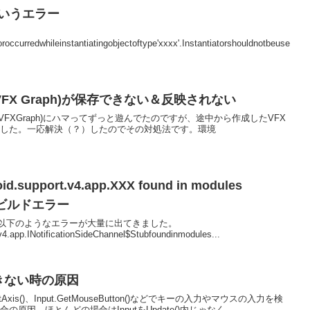
. というエラー
roccurredwhileinstantiatingobjectoftype'xxxx'.Instantiatorshouldnotbeuse
raph(VFX Graph)が保存できない＆反映されない
tGraph(VFXGraph)にハマってずっと遊んでたのですが、途中から作成したVFX
ました。一応解決（？）したのでその対処法です。環境
oid.support.v4.app.XXX found in modules
というビルドエラー
する際、以下のようなエラーが大量に出てきました。
v4.app.INotificationSideChannel$Stubfoundinmodules...
できない時の原因
ut.GetAxis()、Input.GetMouseButton()などでキーの入力やマウスの入力を検
因。ほとんどの場合はInputをUpdate()内じゃなく...