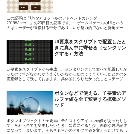
この記事は「Unityアセット冬のアドベントカレンダー
2019Winter！」の20日目の記事です。 ゲームUIゲームのUIという
のはユーザーが直接触る部分であり、UIが魅力的でないと折角ゲーム
の内容が面白くても伝わりづらくなってしまいます...
UI要素をスクリプトで配置したと
きに真ん中に寄せる（センタリン
グする）方法
UI要素をスクリプトから生成し、センタリングして並べて配置したか
ったのですがなかなかうまくいかなかったのでうまくいったときのを
備忘録として残しておきます。具体的にやりたかったことステージ選
択画面の各ステージのボタンをPrefab化して、スク...
ボタンなどで使える、子要素のア
ルファ値を全て変更する拡張メソ
ッド
ボタンオブジェクトの子要素にテキストやアイコン画像があったりし
て、それら全てを変更したいとき、普通にやると少し面倒な処理記述
になってしまいます。そもそも何かのアルファ値を変えるだけでも、