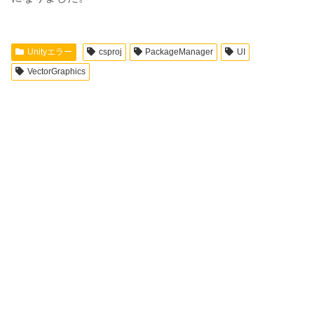
Unityエラー
csproj
PackageManager
UI
VectorGraphics