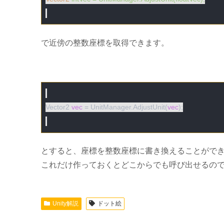
で近傍の整数座標を取得できます。
Vector2 
vec
 = UnitManager.AdjustUnit(
vec
);

とすると、座標を整数座標に書き換えることがで
これだけ作っておくとどこからでも呼び出せるの
Unity解説
ドット絵