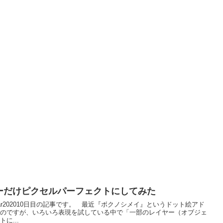
ヤーだけピクセルパーフェクトにしてみた
alendar202010日目の記事です。 最近『ボクノシメイ』というドット絵アド
るのですが、いろいろ表現を試している中で「一部のレイヤー（オブジェ
に...