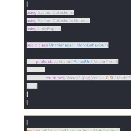
using
using
using
 UnityEngine;

public
class
UnitManager
 : 
MonoBehaviour
 {

public
static
 Vector2 
AdjustUnit
(
Vector2 vec
)
{

return
new
 Vector2 ((
int
)(vec.x + 
0.5f
 * Mathf.S
	}

}

Vector2
intVec = UnitManager.AdjustUnit(floatVec);