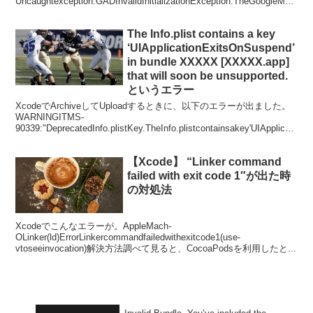
Uncaughtexception:GADInvalidInitializationException:TheGoogleMobi
leA...
The Info.plist contains a key
‘UIApplicationExitsOnSuspend’
in bundle XXXXX [XXXXX.app]
that will soon be unsupported.
というエラー
XcodeでArchiveしてUploadするときに、以下のエラーが出ました。
WARNINGITMS-
90339:"DeprecatedInfo.plistKey.TheInfo.plistcontainsakey'UIApplicati
o...
【Xcode】 “Linker command
failed with exit code 1″が出た時
の対処法
Xcodeでこんなエラーが。AppleMach-
OLinker(ld)ErrorLinkercommandfailedwithexitcode1(use-
vtoseeinvocation)解決方法調べて見ると、CocoaPodsを利用したと...