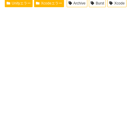
Unityエラー
Xcodeエラー
Archive
Burst
Xcode