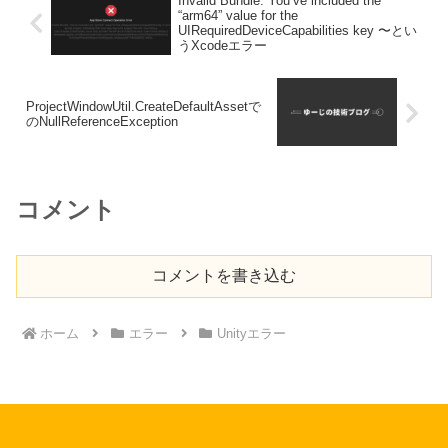
Invalid Bundle. You’ve included the
“arm64” value for the
UIRequiredDeviceCapabilities key 〜とい
うXcodeエラー
ProjectWindowUtil.CreateDefaultAssetで
のNullReferenceException
コメント
コメントを書き込む
ホーム
エラー
Unityエラー