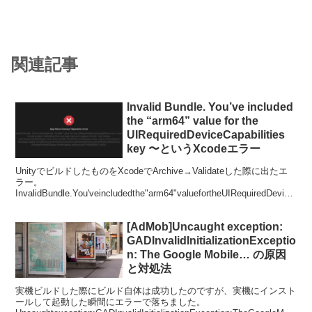
関連記事
Invalid Bundle. You’ve included
the “arm64” value for the
UIRequiredDeviceCapabilities
key 〜というXcodeエラー
UnityでビルドしたものをXcodeでArchive→Validateした際に出たエ
ラー。
InvalidBundle.You'veincludedthe"arm64"valuefortheUIRequiredDevice
Capabili...
[AdMob]Uncaught exception:
GADInvalidInitializationExceptio
n: The Google Mobile… の原因
と対処法
実機ビルドした際にビルド自体は成功したのですが、実機にインスト
ールして起動した瞬間にエラーで落ちました。