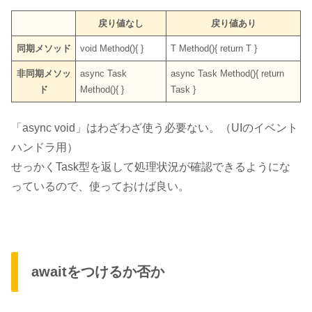
戻り値なし
戻り値あり
同期メソッド
void Method(){ }
T Method(){ return T }
非同期メソッ
async Task
async Task Method(){ return
ド
Method(){ }
Task }
「async void」
はわざわざ使う必要ない。（UIのイベント
ハンドラ用）
せっかくTask型を返して処理状況が確認できるようにな
っているので、使っておけば良い。
awaitをつけるか否か