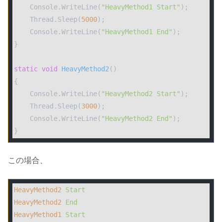
    Console.WriteLine(
"HeavyMethod1 Start"
); 

    Thread.Sleep(
5000
);

    Console.WriteLine(
"HeavyMethod1 End"
); 

}   

static
void
HeavyMethod2
()
{   

    Console.WriteLine(
"HeavyMethod2 Start"
); 

    Thread.Sleep(
3000
);

    Console.WriteLine(
"HeavyMethod2 End"
); 

この場合、
HeavyMethod2
Start
HeavyMethod2
End
HeavyMethod1
Start