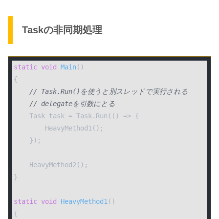
Taskの非同期処理
static
void
Main
()
{

// Task.Run()を使うと別スレッドで実行される
// delegateを引数にとる
    Task task = Task.Run(() => {

        HeavyMethod1();

    }); 

    HeavyMethod2();

}   

static
void
HeavyMethod1
()
{   
