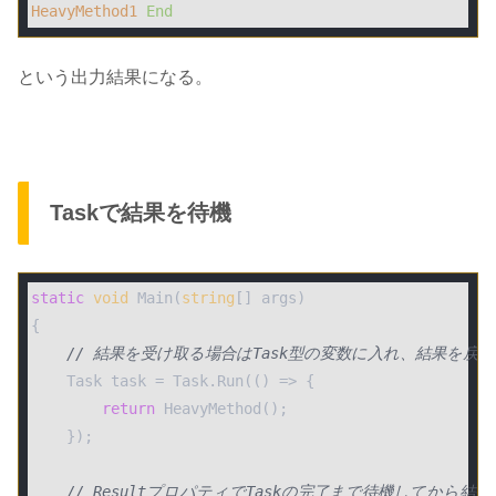
HeavyMethod1
End
という出力結果になる。
Taskで結果を待機
static
void
 Main(
string
[] args)

{

// 結果を受け取る場合はTask型の変数に入れ、結果を戻
    Task task = Task.Run(
()
 =>
 {

return
 HeavyMethod();

    }); 

// ResultプロパティでTaskの完了まで待機してから結