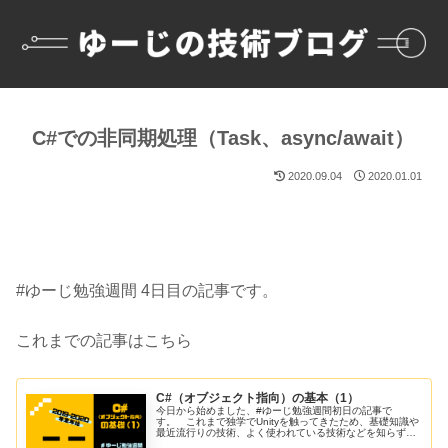
C#での非同期処理（Task、async/await）
2020.09.04
2020.01.01
#ゆーじ勉強週間 4日目の記事です。
これまでの記事はこちら
C#（オブジェクト指向）の基本（1）
今日から始めました、#ゆーじ勉強週間初日の記事で
す。 これまで独学でUnityを触ってきたため、基礎知識や
最近流行りの技術、よく使われている技術などを知らずに
開発しているということを（特にインターンや就活、Slack