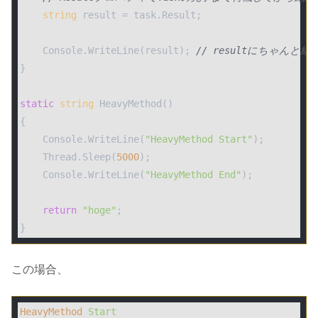
string
 result = task.Result;

    Console.WriteLine(result); 
// resultにちゃんと
}   

static
string
 HeavyMethod()

{   

    Console.WriteLine(
"HeavyMethod Start"
); 

    Thread.Sleep(
5000
);

    Console.WriteLine(
"HeavyMethod End"
); 

return
"hoge"
;

この場合、
HeavyMethod
Start