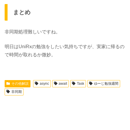
まとめ
非同期処理難しいですね。
明日は
UniRx
の勉強をしたい気持ちですが、実家に帰るの
で時間が取れるか微妙。
その他解説
async
await
Task
ゆーじ勉強週間
非同期