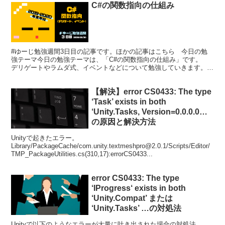
C#の関数指向の仕組み
#ゆーじ勉強週間3日目の記事です。ほかの記事はこちら 今日の勉
強テーマ今日の勉強テーマは、「C#の関数指向の仕組み」です。
デリゲートやラムダ式、イベントなどについて勉強していきます。勉
強したことのメモのような感覚なので、上手くまとまってな...
【解決】error CS0433: The type
‘Task’ exists in both
‘Unity.Tasks, Version=0.0.0.0…
の原因と解決方法
Unityで起きたエラー。
Library/PackageCache/com.unity.textmeshpro@2.0.1/Scripts/Editor/
TMP_PackageUtilities.cs(310,17):errorCS0433...
error CS0433: The type
‘IProgress
‘ exists in both
‘Unity.Compat’ または
‘Unity.Tasks’ …の対処法
Unityで以下のようなエラーが大量に吐き出された場合の対処法。