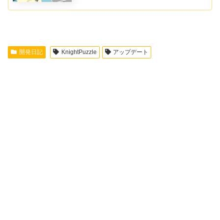
ですが、それを9個ずつ4ページに分けて表示しています。
ページの中なら順番関係なく...
開発日記
KnightPuzzle
アップデート