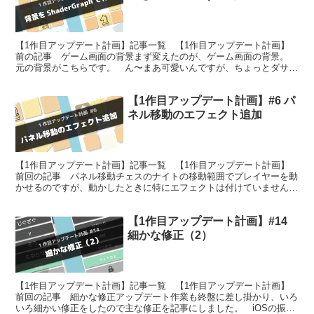
【1作目アップデート計画】記事一覧 【1作目アップデート計画】
前の記事 ゲーム画面の背景まず変えたのが、ゲーム画面の背景。
元の背景がこちらです。 ん〜まあ可愛いんですが、ちょっとダサい
ですね。正円の水玉模様ならまだしも、なぜか縦長の楕円。...
【1作目アップデート計画】#6 パ
ネル移動のエフェクト追加
【1作目アップデート計画】記事一覧 【1作目アップデート計画】
前回の記事 パネル移動チェスのナイトの移動範囲でプレイヤーを動
かせるのですが、動かしたときに特にエフェクトは付けていませんで
した。また、プレイヤーが移動できるパネルについて、これ...
【1作目アップデート計画】#14
細かな修正（2）
【1作目アップデート計画】記事一覧 【1作目アップデート計画】
前回の記事 細かな修正アップデート作業も終盤に差し掛かり、いろ
いろ細かい修正をしたので主な修正を記事にしました。 iOSの振動