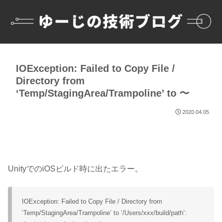
IOException: Failed to Copy File /
Directory from
‘Temp/StagingArea/Trampoline’ to 〜
2020.04.05
UnityでのiOSビルド時に出たエラー。
IOException: Failed to Copy File / Directory from
‘Temp/StagingArea/Trampoline’ to ‘/Users/xxx/build/path’: