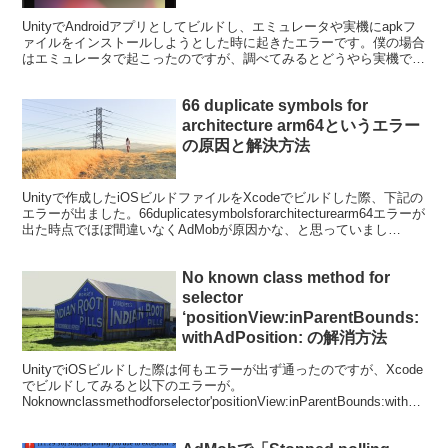
UnityでAndroidアプリとしてビルドし、エミュレータや実機にapkフ
ァイルをインストールしようとした時に起きたエラーです。僕の場合
はエミュレータで起こったのですが、調べてみるとどうやら実機でも
起こることがあるようです。また、エミュレ...
66 duplicate symbols for
architecture arm64というエラー
の原因と解決方法
Unityで作成したiOSビルドファイルをXcodeでビルドした際、下記の
エラーが出ました。66duplicatesymbolsforarchitecturearm64エラーが
出た時点でほぼ間違いなくAdMobが原因かな、と思っていまし
た。...
No known class method for
selector
‘positionView:inParentBounds:
withAdPosition: の解消方法
UnityでiOSビルドした際は何もエラーが出ず通ったのですが、Xcode
でビルドしてみると以下のエラーが。
Noknownclassmethodforselector'positionView:inParentBounds:withAd
Po...