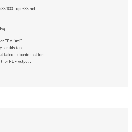
35/600 –dpi 635 rml
log.
for TFM “rml”.
 for this font.
failed to locate that font.
ont for PDF output…