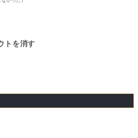
しなかった）
トアウトを消す
。