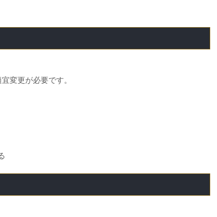
、
で適宜変更が必要です。
る