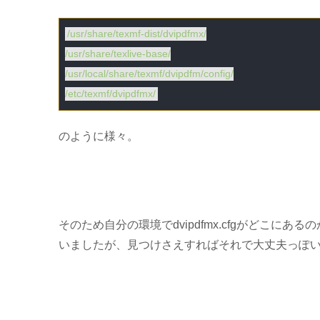
/usr/share/texmf-dist/dvipdfmx/
/usr/share/texlive-base/
/usr/local/share/texmf/dvipdfm/config/
/etc/texmf/dvipdfmx/
のように様々。
そのため自分の環境でdvipdfmx.cfgがどこ
いましたが、見つけさえすればそれで大丈夫っぽ