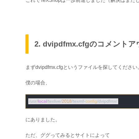
これでTeXShopは一歩前進しました（解決はまだ
2. dvipdfmx.cfgのコメン
まず
dvipdfmx.cfg
というファイルを探してください
僕の場合、
/usr/
local
/texlive/
2018
/texmf-
config
にありました。
ただ、ググってみるとサイトによって