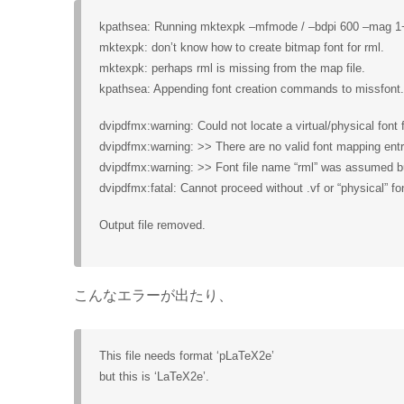
kpathsea: Running mktexpk –mfmode / –bdpi 600 –mag 1+
mktexpk: don’t know how to create bitmap font for rml.
mktexpk: perhaps rml is missing from the map file.
kpathsea: Appending font creation commands to missfont.
dvipdfmx:warning: Could not locate a virtual/physical font 
dvipdfmx:warning: >> There are no valid font mapping entry
dvipdfmx:warning: >> Font file name “rml” was assumed but 
dvipdfmx:fatal: Cannot proceed without .vf or “physical” f
Output file removed.
こんなエラーが出たり、
This file needs format ‘pLaTeX2e’
but this is ‘LaTeX2e’.