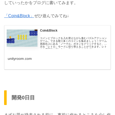
していったかをブログに書いてみます。
「Coin&Block」
ぜひ遊んでみてね↓
Coin&Block
コインとブロックを入れ替えながら進むパズルアクション
ゲーム。できる限り多くのコインを集めましょう！ゲーム
画面右上にある「ノーマル」ボタンをクリックすると、表
示を「レトロ」モードに切り替えることができます。レト
ロな雰囲気を楽しみたい方はこちらもどうぞ。
【2025/4/24追記】外部サービスの終了によりランキング
機能は使え...
unityroom.com
開発0日目
まずお題が発表される前に、事前に作れるところを少し作