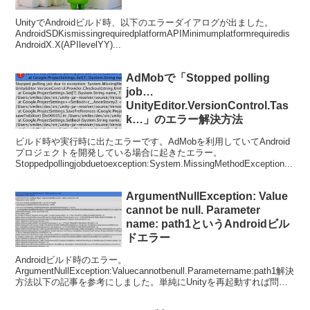
UnityでAndroidビルド時、以下のエラーダイアログが出ました。
AndroidSDKismissingrequiredplatformAPIMinimumplatformrequiredis
AndroidX.X(APIlevelYY)...
AdMobで「Stopped polling
job…
UnityEditor.VersionControl.Tas
k…」のエラー解決方法
ビルド時や実行時に出たエラーです。AdMobを利用していてAndroid
プロジェクトを開発している場合に起きたエラー。
Stoppedpollingjobduetoexception:System.MissingMethodException...
ArgumentNullException: Value
cannot be null. Parameter
name: path1というAndroidビル
ドエラー
Androidビルド時のエラー。
ArgumentNullException:Valuecannotbenull.Parametername:path1解決
方法以下の記事を参考にしました。単純にUnityを再起動すれば問題
なくビルドできました...